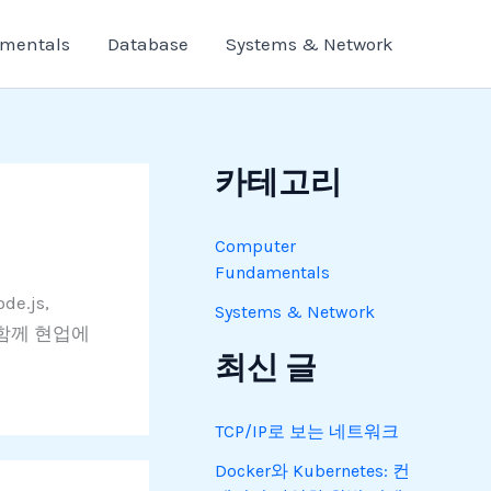
mentals
Database
Systems & Network
카테고리
Computer
Fundamentals
e.js,
Systems & Network
 함께 현업에
최신 글
TCP/IP로 보는 네트워크
Docker와 Kubernetes: 컨