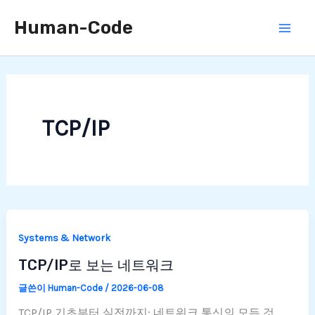
콘
Human-Code
텐
츠
로
건
너
TCP/IP
뛰
기
Systems & Network
TCP/IP로 보는 네트워크
글쓴이
Human-Code
/
2026-06-08
TCP/IP 기초부터 실전까지: 네트워크 통신의 모든 것